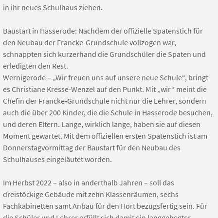
in ihr neues Schulhaus ziehen.
Baustart in Hasserode: Nachdem der offizielle Spatenstich für
den Neubau der Francke-Grundschule vollzogen war,
schnappten sich kurzerhand die Grundschüler die Spaten und
erledigten den Rest.
Wernigerode – „Wir freuen uns auf unsere neue Schule“, bringt
es Christiane Kresse-Wenzel auf den Punkt. Mit „wir“ meint die
Chefin der Francke-Grundschule nicht nur die Lehrer, sondern
auch die über 200 Kinder, die die Schule in Hasserode besuchen,
und deren Eltern. Lange, wirklich lange, haben sie auf diesen
Moment gewartet. Mit dem offiziellen ersten Spatenstich ist am
Donnerstagvormittag der Baustart für den Neubau des
Schulhauses eingeläutet worden.
Im Herbst 2022 – also in anderthalb Jahren – soll das
dreistöckige Gebäude mit zehn Klassenräumen, sechs
Fachkabinetten samt Anbau für den Hort bezugsfertig sein. Für
die Schüler und Lehrer erfüllt sich damit ein langgehegter