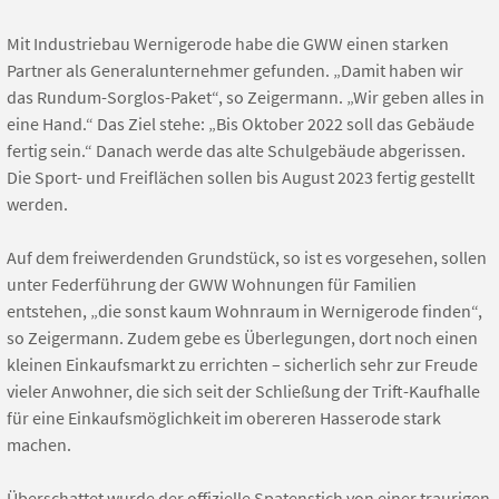
Mit Industriebau Wernigerode habe die GWW einen starken
Partner als Generalunternehmer gefunden. „Damit haben wir
das Rundum-Sorglos-Paket“, so Zeigermann. „Wir geben alles in
eine Hand.“ Das Ziel stehe: „Bis Oktober 2022 soll das Gebäude
fertig sein.“ Danach werde das alte Schulgebäude abgerissen.
Die Sport- und Freiflächen sollen bis August 2023 fertig gestellt
werden.
Auf dem freiwerdenden Grundstück, so ist es vorgesehen, sollen
unter Federführung der GWW Wohnungen für Familien
entstehen, „die sonst kaum Wohnraum in Wernigerode finden“,
so Zeigermann. Zudem gebe es Überlegungen, dort noch einen
kleinen Einkaufsmarkt zu errichten – sicherlich sehr zur Freude
vieler Anwohner, die sich seit der Schließung der Trift-Kaufhalle
für eine Einkaufsmöglichkeit im obereren Hasserode stark
machen.
Überschattet wurde der offizielle Spatenstich von einer traurigen