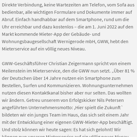
Direkte Verbindung, keine Wartezeiten am Telefon, vom Sofa aus
bedienbar, alle wichtigen Formulare und Dokumente immer auf
Abruf. Einfach handhabbar auf dem Smartphone, rund um die
Uhr erreichbar und dazu kostenlos – die am 1. Juni 2022 auf den
Markt kommende Mieter-App der Gebäude- und
Wohnungsbaugesellschaft Wernigerode mbH, GWW, hebt den
Mieterservice auf ein völlig neues Niveau.
GWW-Geschäftsführer Christian Zeigermann spricht von einem
Meilenstein im Mieterservice, den die GWW nun setzt. „Über 81 %
der Deutschen über 14 Jahre nutzen ein Smartphone zum
Bestellen, Surfen und Kommunizieren. Wohnungsunternehmen
nutzen diesen Kontaktkanal bisher aber nur selten. Das wollten
wir ändern. Getreu unserem von Erfolgskicker Nils Petersen
angeführten Unternehmensmotto: ,Hier spielt die Zukunft`
bildeten wir ein junges Team im Haus, das sich seit einem Jahr
mit der Entwicklung einer eigenen GWW-Mieter-App beschäftigt.
Und stolz können wir heute sagen: Es hat sich gelohnt! Wir
können nun unseren Mieterservice auf ein völlig neues Niveau