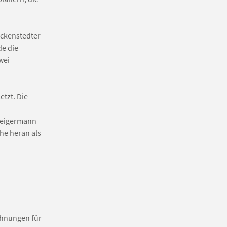
eckenstedter
de die
wei
etzt. Die
 Zeigermann
che heran als
ohnungen für