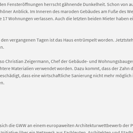
er den Fensteröffnungen herrscht gähnende Dunkelheit. Schon von au
höner Anblick. Im Inneren des maroden Gebäudes am Fuße des W
lle 17 Wohnungen verlassen. Auch die letzten beiden Mieter haben e
In den vergangenen Tagen ist das Haus entrümpelt worden. Jetztste
in.
, so Christian Zeigermann, Chef der Gebäude- und Wohnungsbauges
chtere Materialien verwendet worden. Dazu kommt, dass der Zahn d
schädigt, dass eine wirtschaftliche Sanierung nicht mehr möglich i
en.
sich die GWW an einem europaweiten Architekturwettbewerb der P
 Initiative über ein Netzwerk aus Fachleuten, Architekten und Stadt