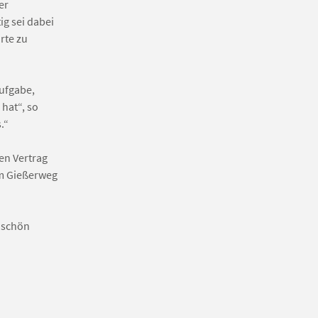
er
ig sei dabei
rte zu
Aufgabe,
hat“, so
.“
en Vertrag
im Gießerweg
t schön