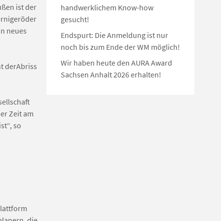
ßen ist der
handwerklichem Know-how
ernigeröder
gesucht!
in neues
Endspurt: Die Anmeldung ist nur
noch bis zum Ende der WM möglich!
Wir haben heute den AURA Award
ht derAbriss
Sachsen Anhalt 2026 erhalten!
ellschaft
er Zeit am
st“, so
lattform
planern, die