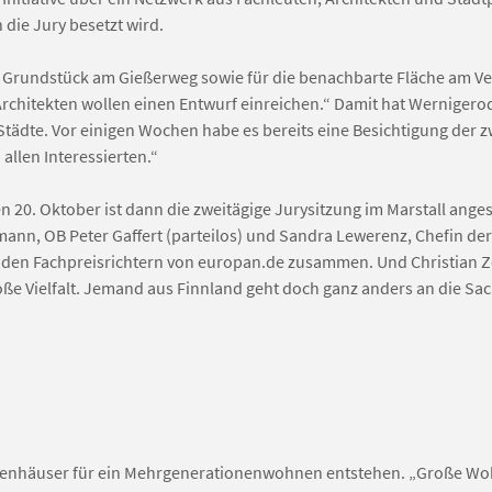
ie Jury besetzt wird.
as Grundstück am Gießerweg sowie für die benachbarte Fläche am V
chitekten wollen einen Entwurf einreichen.“ Damit hat Wernigero
tädte. Vor einigen Wochen habe es bereits eine Besichtigung der z
llen Interessierten.“
 20. Oktober ist dann die zweitägige Jurysitzung im Marstall anges
mann, OB Peter Gaffert (parteilos) und Sandra Lewerenz, Chefin der
d den Fachpreisrichtern von europan.de zusammen. Und Christian
roße Vielfalt. Jemand aus Finnland geht doch ganz anders an die Sa
ilienhäuser für ein Mehrgenerationenwohnen entstehen. „Große W