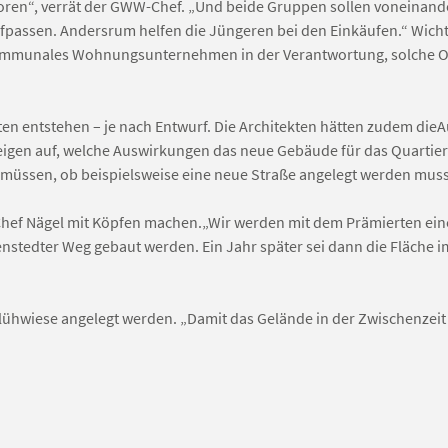
ioren“, verrät der GWW-Chef. „Und beide Gruppen sollen voneinand
 aufpassen. Andersrum helfen die Jüngeren bei den Einkäufen.“ Wicht
kommunales Wohnungsunternehmen in der Verantwortung, solche O
en entstehen – je nach Entwurf. Die Architekten hätten zudem die
zeigen auf, welche Auswirkungen das neue Gebäude für das Quartier 
müssen, ob beispielsweise eine neue Straße angelegt werden muss
Chef Nägel mit Köpfen machen.„Wir werden mit dem Prämierten ein
enstedter Weg gebaut werden. Ein Jahr später sei dann die Fläche 
 Blühwiese angelegt werden. „Damit das Gelände in der Zwischenzei