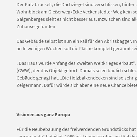
Der Putz bröckelt, die Dachziegel sind verschlissen, hint
Wohnblock am Gießerweg/Ecke Veckenstedter Weg kein sc
Galgenberges sieht es nicht besser aus. Inzwischen sind a
Zuhause gefunden.
Das Gebäude selbst ist nun ein Fall für den Abrissbagger. 
an In wenigen Wochen soll die Fläche komplett geräumt se
„Das Haus wurde Anfang des Zweiten Weltkrieges erbaut“
(GWW), der das Objekt gehört. Damals seien baulich schle
Gebäude genagt hat. „Die Holzbalkendecken sind so sehr ge
Zeigermann. Dafür würde sich aber eine neue Chance biet
Visionen aus ganz Europa
Für die Neubebauung des freiwerdenden Grundstücks hat 
„europan.de“ beteiligt. 1989 ins Leben gerufen, verfügt die