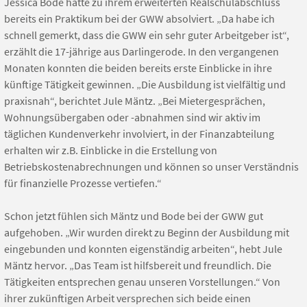
Jessica Bode hatte zu ihrem erweiterten Realschulabschluss
bereits ein Praktikum bei der GWW absolviert. „Da habe ich
schnell gemerkt, dass die GWW ein sehr guter Arbeitgeber ist“,
erzählt die 17-jährige aus Darlingerode. In den vergangenen
Monaten konnten die beiden bereits erste Einblicke in ihre
künftige Tätigkeit gewinnen. „Die Ausbildung ist vielfältig und
praxisnah“, berichtet Jule Mäntz. „Bei Mietergesprächen,
Wohnungsübergaben oder -abnahmen sind wir aktiv im
täglichen Kundenverkehr involviert, in der Finanzabteilung
erhalten wir z.B. Einblicke in die Erstellung von
Betriebskostenabrechnungen und können so unser Verständnis
für finanzielle Prozesse vertiefen.“
Schon jetzt fühlen sich Mäntz und Bode bei der GWW gut
aufgehoben. „Wir wurden direkt zu Beginn der Ausbildung mit
eingebunden und konnten eigenständig arbeiten“, hebt Jule
Mäntz hervor. „Das Team ist hilfsbereit und freundlich. Die
Tätigkeiten entsprechen genau unseren Vorstellungen.“ Von
ihrer zukünftigen Arbeit versprechen sich beide einen